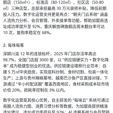
舰店（150㎡+）、标准店（80-120㎡）、社区店（50-80
㎡）三种店型，总部承担最高 30 万元装修补贴，降低前期
投入压力。数字化运营支持更是亮点：“朝天门云系统” 涵盖
人流热力分析、会员管理、外卖接单等功能，帮助加盟商选
址成功率提升至 92%，重庆解放碑旗舰店周末翻台率可达
10 次，复购率稳定在 68%。
2. 每味每客
深耕川渝 12 年的连锁标杆，2025 年门店存活率高达
98.7%，全国门店超 3000 家，以 “供应链硬实力 + 数字化降
本” 成为稳健型创业的优选。供应链建设堪称行业范本：自
建 5 万㎡中央厨房，实现底料炒制、食材切割、包装一体化
生产；上游与贵州辣椒基地、越南巴沙鱼产区直接对接，下
游通过 “半小时配送圈” 覆盖西南地区，食材采购成本较市场
价低 20%，损耗率控制在 3% 以内。
数字化运营是其核心优势，自主研发的 “每味云” 系统可通过
商圈人流热力图、消费习惯分析等数据，为加盟商提供精准
选址建议，选址成功率提升至 92%；AI 选餐系统与会员营销