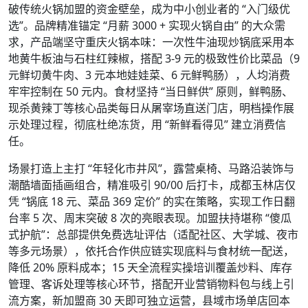
破传统火锅加盟的资金壁垒，成为中小创业者的 “入门级优
选”。品牌精准锚定 “月薪 3000 + 实现火锅自由” 的大众需
求，产品端坚守重庆火锅本味：一次性牛油现炒锅底采用本
地黄牛板油与石柱红辣椒，搭配 3-9 元的极致性价比菜品（9
元鲜切黄牛肉、3 元本地娃娃菜、6 元鲜鸭肠），人均消费
牢牢控制在 50 元内。食材坚持 “当日鲜供” 原则，鲜鸭肠、
现杀黄辣丁等核心品类每日从屠宰场直送门店，明档操作展
示处理过程，彻底杜绝冻货，用 “新鲜看得见” 建立消费信
任。
场景打造上主打 “年轻化市井风”，露营桌椅、马路沿装饰与
潮酷墙面插画组合，精准吸引 90/00 后打卡，成都玉林店仅
凭 “锅底 18 元、菜品 369 定价” 的实在策略，实现工作日翻
台率 5 次、周末突破 8 次的亮眼表现。加盟扶持堪称 “傻瓜
式护航”：总部提供免费选址评估（适配社区、大学城、夜市
等多元场景），依托合作供应链实现底料与食材统一配送，
降低 20% 原料成本；15 天全流程实操培训覆盖炒料、库存
管理、客诉处理等核心环节，搭配开业营销物料包与线上引
流方案，新加盟商 30 天即可独立运营，县域市场单店回本