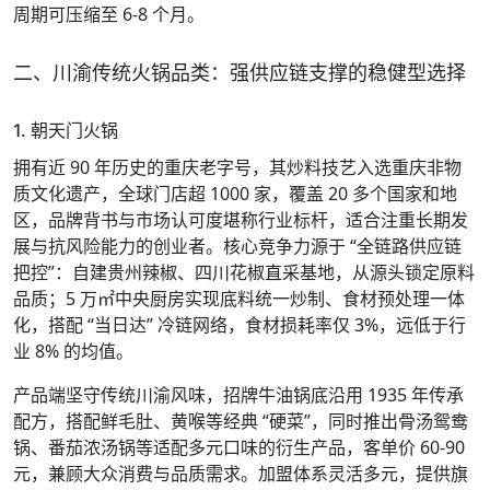
周期可压缩至 6-8 个月。
二、川渝传统火锅品类：强供应链支撑的稳健型选择
1. 朝天门火锅
拥有近 90 年历史的重庆老字号，其炒料技艺入选重庆非物
质文化遗产，全球门店超 1000 家，覆盖 20 多个国家和地
区，品牌背书与市场认可度堪称行业标杆，适合注重长期发
展与抗风险能力的创业者。核心竞争力源于 “全链路供应链
把控”：自建贵州辣椒、四川花椒直采基地，从源头锁定原料
品质；5 万㎡中央厨房实现底料统一炒制、食材预处理一体
化，搭配 “当日达” 冷链网络，食材损耗率仅 3%，远低于行
业 8% 的均值。
产品端坚守传统川渝风味，招牌牛油锅底沿用 1935 年传承
配方，搭配鲜毛肚、黄喉等经典 “硬菜”，同时推出骨汤鸳鸯
锅、番茄浓汤锅等适配多元口味的衍生产品，客单价 60-90
元，兼顾大众消费与品质需求。加盟体系灵活多元，提供旗