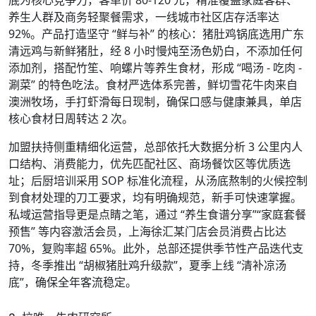
底为核心竞争力，客单价 80-120 元，精准覆盖家庭客群、
养生人群及商务轻聚餐需求，一线城市社区店存活率达
92%。产品打造坚守 “鲜与补” 的核心：猪肚鸡锅底选用广东
清远鸡与新鲜猪肚，经 8 小时慢炖至汤色奶白，不添加任何
添加剂，搭配竹笙、响螺片等养生食材，形成 “喝汤 - 吃肉 -
涮菜” 的特色吃法。食材严选体系完善，鲜切雪花牛肉来自
澳洲牧场，手打虾滑每日现制，确保口感与健康兼具，单店
核心食材日周转达 2 次。
加盟扶持侧重精细化运营，总部依托大数据分析 3 公里内人
口结构、消费能力，优先匹配社区、商场餐饮区等优质选
址；后厨培训采用 SOP 标准化流程，从汤底熬制的火候控制
到食材处理的刀工要求，均有明确规范，新手可快速掌握。
私域运营指导更是点睛之笔，通过 “养生食谱分享”“家庭套餐
预售” 等内容激活会员，上海徐汇某门店会员消费占比达
70%，复购率超 65%。此外，总部还提供季节性产品迭代支
持，冬季推出 “胡椒猪肚鸡升级款”，夏季上线 “清补凉汤
底”，确保全年客流稳定。