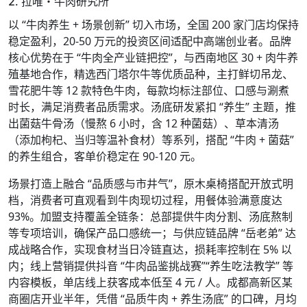
2. 拉唯・牛肉研究所
以 “牛肉养生 + 场景创新” 切入市场，全国 200 家门店均保持
稳定盈利，20-50 万元的投资区间适配中高端创业者。品牌
核心优势在于 “牛肉全产业链把控”，与西南地区 30 + 肉牛养
殖基地合作，精选西门塔尔牛等优质品种，主打鲜切吊龙、
雪花肥牛等 12 款特色牛肉，每款均标注部位、口感与涮煮
时长，满足消费者品质需求。汤底研发紧扣 “养生” 主题，推
出菌菇牛骨汤（慢熬 6 小时，含 12 种菌菇）、草本清汤
（添加枸杞、当归等温补食材）等系列，搭配 “牛肉 + 菌菇”
的养生组合，客单价稳定在 90-120 元。
场景打造上融合 “品质感与市井气”，原木桌椅搭配开放式明
档，消费者可直观看到牛肉现切过程，用餐体验满意度达
93%。加盟支持覆盖全链条：总部提供牛肉分割、汤底熬制
等专项培训，确保产品口感统一；与供应链品牌 “岳老弟” 达
成战略合作，实现食材当日冷链直达，损耗率控制在 5% 以
内；线上营销提供抖音 “牛肉品鉴挑战赛”“养生吃法教学” 等
内容模板，单店线上获客成本低至 4 元 / 人。成都高新区某
商圈店开业半年，凭借 “品质牛肉 + 养生汤底” 的口碑，月均