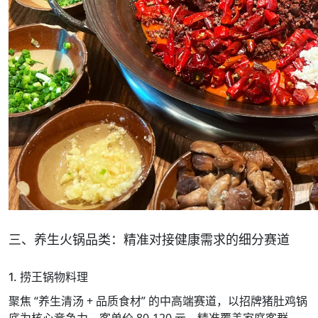
三、养生火锅品类：精准对接健康需求的细分赛道
1. 捞王锅物料理
聚焦 “养生清汤 + 品质食材” 的中高端赛道，以招牌猪肚鸡锅