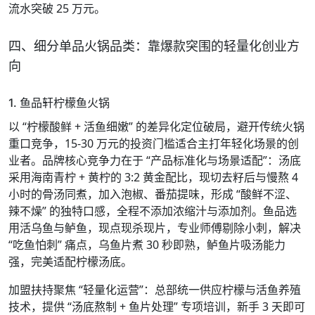
流水突破 25 万元。
四、细分单品火锅品类：靠爆款突围的轻量化创业方
向
1. 鱼品轩柠檬鱼火锅
以 “柠檬酸鲜 + 活鱼细嫩” 的差异化定位破局，避开传统火锅
重口竞争，15-30 万元的投资门槛适合主打年轻化场景的创
业者。品牌核心竞争力在于 “产品标准化与场景适配”：汤底
采用海南青柠 + 黄柠的 3:2 黄金配比，现切去籽后与慢熬 4
小时的骨汤同煮，加入泡椒、番茄提味，形成 “酸鲜不涩、
辣不燥” 的独特口感，全程不添加浓缩汁与添加剂。鱼品选
用活乌鱼与鲈鱼，现点现杀现片，专业师傅剔除小刺，解决
“吃鱼怕刺” 痛点，乌鱼片煮 30 秒即熟，鲈鱼片吸汤能力
强，完美适配柠檬汤底。
加盟扶持聚焦 “轻量化运营”：总部统一供应柠檬与活鱼养殖
技术，提供 “汤底熬制 + 鱼片处理” 专项培训，新手 3 天即可