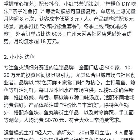
掌握核心技艺；配套抖音、小红书营销策划，“柠檬鱼 DIY 吃
法”“亲子吃鱼打卡” 等活动模板可直接复用，单店线上曝光量
月均超 8 万次，获客成本低至 3 元 / 人。产品结构适配多元
场景，夏季推出 “冰镇柠檬鱼套餐”，冬季上线 “暖心酸汤
款”，外卖订单占比达 60%，广州天河某社区店凭借外卖优
势，月均流水超 18 万元。
2. 小小河边鱼
专注鱼火锅细分赛道的连锁品牌，全国门店超 500 家，10-
20 万元的投资区间极具吸引力，尤其适合县域市场与社区创
业者。品牌以 “特色河鲜 + 家常口味” 为核心，主打黑鱼、鲶
鱼等鲜活河鲜，每日从本地水产市场直供，现捞现杀确保新
鲜，推出麻辣、蒜香、藤椒等 6 种口味汤底，适配不同地域
消费偏好。产品体系注重 “性价比与丰富度”，除特色鱼锅
外，搭配炸鱼块、鱼丸等衍生单品，以及时令鲜蔬、手工面
等涮菜，人均消费 50-70 元，符合大众日常消费需求。
运营模式主打 “轻人力、高坪效”，20㎡即可立店，3 人便能