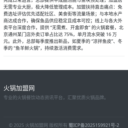
完成日常运营，总部提供半成品汤底与鱼块预处理，加盟店
无需专业大厨，极大降低管理成本。加盟扶持直击痛点：免
费选址评估优先适配社区、美食街等流量场景；与本地水产
商达成合作，确保鱼品供应稳定且成本可控；线上与各大外
卖平台深度合作，提供 “无需煮、开盒即食” 的火锅套餐，北
京通州某门店外卖订单占比达 75%，单月流水突破 16 万
元。此外，总部每季度推出新品，如夏季的 “凉拌鱼皮”、冬
季的 “鱼羊鲜火锅”，持续激活消费需求。
火锅加盟网
专业的火锅餐饮动态资讯平台，汇聚优质火锅品牌。
© 2025 火锅加盟网 版权所有
蜀ICP备2025159921号-2